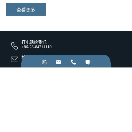
查看更多
打电话给我们:
+86-28-84211110
给我们发电子邮件:




jkz@cn-jkz.com
NO. 688th South Baoguang Road, Xindu District, Chengdu
City, Sichuan Province, China
产品
公司
资源和见解