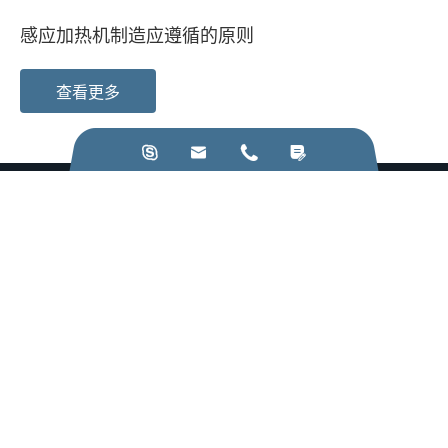
感应加热机制造应遵循的原则
查看更多




打电话给我们:
+86-28-84211110
给我们发电子邮件:
jkz@cn-jkz.com
NO. 688th South Baoguang Road, Xindu District, Chengdu
City, Sichuan Province, China
产品
公司