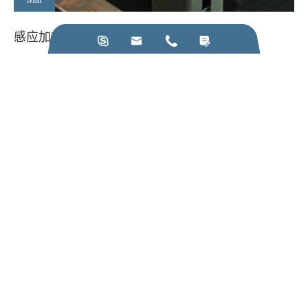
感应加热机制造应遵循的原则




查看更多
打电话给我们:
+86-28-84211110
给我们发电子邮件:
jkz@cn-jkz.com
NO. 688th South Baoguang Road, Xindu District, Chengdu
City, Sichuan Province, China
产品
公司